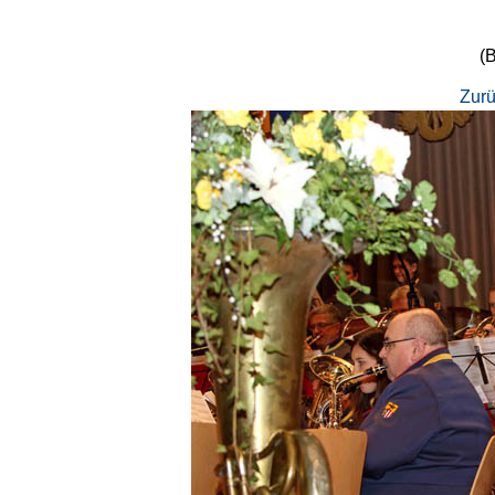
(B
Zurü