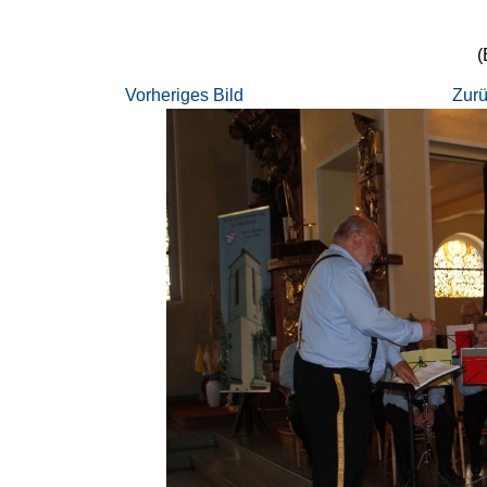
(
Vorheriges Bild
Zurü